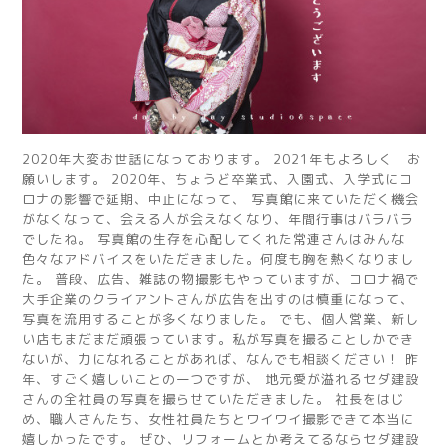
2020年大変お世話になっております。 2021年もよろしく お
願いします。 2020年、ちょうど卒業式、入園式、入学式にコ
ロナの影響で延期、中止になって、 写真館に来ていただく機会
がなくなって、会える人が会えなくなり、年間行事はバラバラ
でしたね。 写真館の生存を心配してくれた常連さんはみんな
色々なアドバイスをいただきました。何度も胸を熱くなりまし
た。 普段、広告、雑誌の物撮影もやっていますが、コロナ禍で
大手企業のクライアントさんが広告を出すのは慎重になって、
写真を流用することが多くなりました。 でも、個人営業、新し
い店もまだまだ頑張っています。私が写真を撮ることしかでき
ないが、力になれることがあれば、なんでも相談ください！ 昨
年、すごく嬉しいことの一つですが、 地元愛が溢れるセダ建設
さんの全社員の写真を撮らせていただきました。 社長をはじ
め、職人さんたち、女性社員たちとワイワイ撮影できて本当に
嬉しかったです。 ぜひ、リフォームとか考えてるならセダ建設